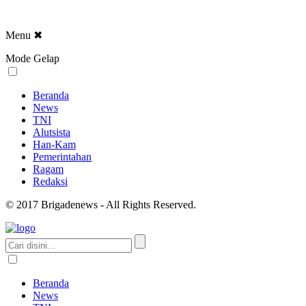
Menu
✖
Mode Gelap
Beranda
News
TNI
Alutsista
Han-Kam
Pemerintahan
Ragam
Redaksi
© 2017 Brigadenews - All Rights Reserved.
Beranda
News