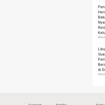
Pen
Her
Bak
Nya
Rin
Kel
Maret
Lib
Sua
Pem
Ber
di 
Maret