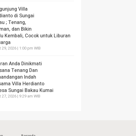
gunjung Villa
dianto di Sungai
au ; Tenang,
man, dan Bikin
du Kembali, Cocok untuk Liburan
uarga
 29, 2026 | 1:00 pm WIB
uran Anda Dinikmati
sana Tenang Dan
andangan Indah
sama Villa Herdianto
Desa Sungai Bakau Kumai
 27, 2026 | 9:29 am WIB