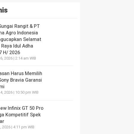
nis
Sungai Rangit & PT
ha Agro Indonesia
gucapkan Selamat
 Raya Idul Adha
7 H/ 2026
6, 2026 | 2:14 am WIB
lasan Harus Memilih
Sony Bravia Garansi
mi
4, 2026 | 10:50 pm WIB
ew Infinix GT 50 Pro
ga Kompetitif Spek
ar
, 2026 | 4:11 pm WIB