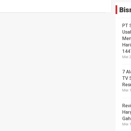
Bis
PT 
Usa
Men
Hari
144
Mei 2
7 A
TV 
Res
Mei 1
Revi
Har
Gah
Mei 1