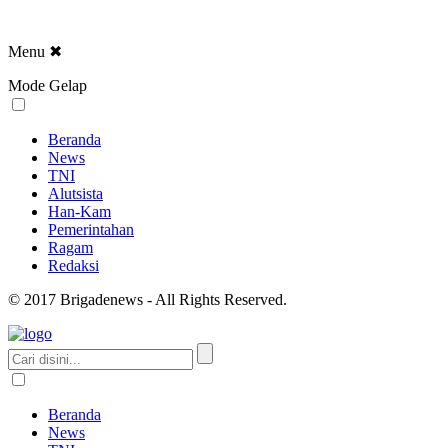
Menu
✖
Mode Gelap
Beranda
News
TNI
Alutsista
Han-Kam
Pemerintahan
Ragam
Redaksi
© 2017 Brigadenews - All Rights Reserved.
Beranda
News