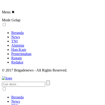
Menu
✖
Mode Gelap
Beranda
News
TNI
Alutsista
Han-Kam
Pemerintahan
Ragam
Redaksi
© 2017 Brigadenews - All Rights Reserved.
Beranda
News