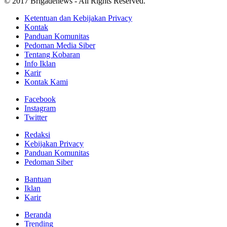
© 2017 Brigadenews - All Rights Reserved.
Ketentuan dan Kebijakan Privacy
Kontak
Panduan Komunitas
Pedoman Media Siber
Tentang Kobaran
Info Iklan
Karir
Kontak Kami
Facebook
Instagram
Twitter
Redaksi
Kebijakan Privacy
Panduan Komunitas
Pedoman Siber
Bantuan
Iklan
Karir
Beranda
Trending