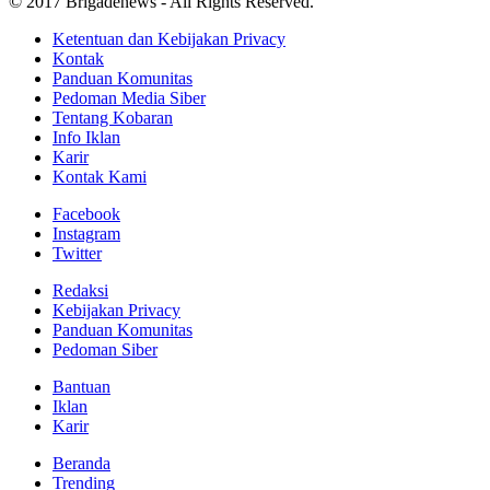
© 2017 Brigadenews - All Rights Reserved.
Ketentuan dan Kebijakan Privacy
Kontak
Panduan Komunitas
Pedoman Media Siber
Tentang Kobaran
Info Iklan
Karir
Kontak Kami
Facebook
Instagram
Twitter
Redaksi
Kebijakan Privacy
Panduan Komunitas
Pedoman Siber
Bantuan
Iklan
Karir
Beranda
Trending