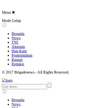
Menu
✖
Mode Gelap
Beranda
News
TNI
Alutsista
Han-Kam
Pemerintahan
Ragam
Redaksi
© 2017 Brigadenews - All Rights Reserved.
Beranda
News