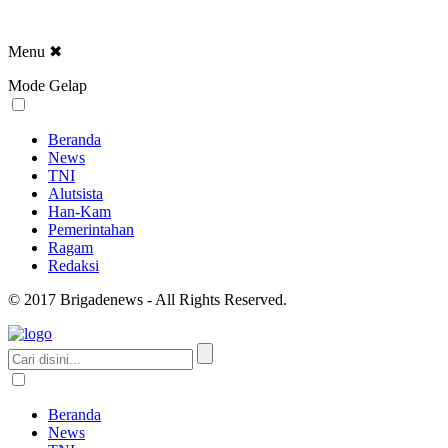
Menu
✖
Mode Gelap
Beranda
News
TNI
Alutsista
Han-Kam
Pemerintahan
Ragam
Redaksi
© 2017 Brigadenews - All Rights Reserved.
Beranda
News