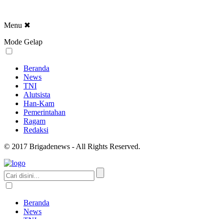
Menu
✖
Mode Gelap
Beranda
News
TNI
Alutsista
Han-Kam
Pemerintahan
Ragam
Redaksi
© 2017 Brigadenews - All Rights Reserved.
Beranda
News