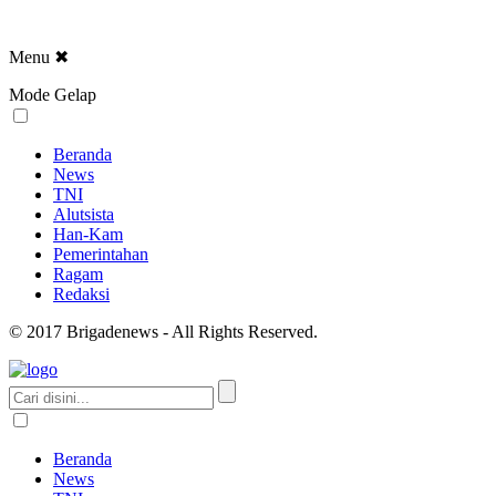
Menu
✖
Mode Gelap
Beranda
News
TNI
Alutsista
Han-Kam
Pemerintahan
Ragam
Redaksi
© 2017 Brigadenews - All Rights Reserved.
Beranda
News