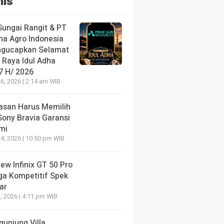
nis
Sungai Rangit & PT
ha Agro Indonesia
gucapkan Selamat
 Raya Idul Adha
7 H/ 2026
6, 2026 | 2:14 am WIB
lasan Harus Memilih
Sony Bravia Garansi
mi
4, 2026 | 10:50 pm WIB
ew Infinix GT 50 Pro
ga Kompetitif Spek
ar
, 2026 | 4:11 pm WIB
gunjung Villa