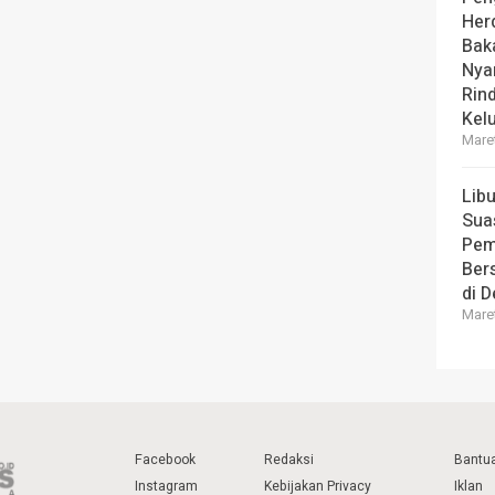
Her
Bak
Nya
Rin
Kel
Maret
Lib
Sua
Pem
Ber
di 
Maret
Facebook
Redaksi
Bantu
Instagram
Kebijakan Privacy
Iklan