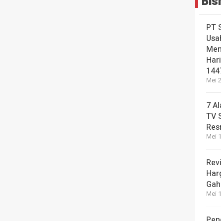
Bis
PT 
Usa
Men
Hari
144
Mei 2
7 A
TV 
Res
Mei 1
Revi
Har
Gah
Mei 1
Pen