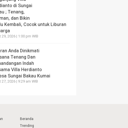
dianto di Sungai
au ; Tenang,
man, dan Bikin
du Kembali, Cocok untuk Liburan
uarga
 29, 2026 | 1:00 pm WIB
uran Anda Dinikmati
sana Tenang Dan
andangan Indah
sama Villa Herdianto
Desa Sungai Bakau Kumai
 27, 2026 | 9:29 am WIB
an
Beranda
Trending