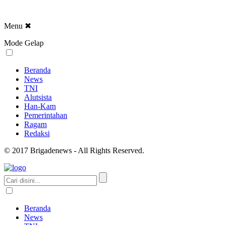
Menu
✖
Mode Gelap
Beranda
News
TNI
Alutsista
Han-Kam
Pemerintahan
Ragam
Redaksi
© 2017 Brigadenews - All Rights Reserved.
Beranda
News