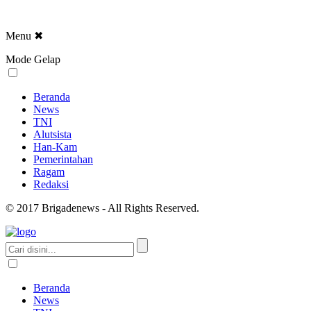
Menu
✖
Mode Gelap
Beranda
News
TNI
Alutsista
Han-Kam
Pemerintahan
Ragam
Redaksi
© 2017 Brigadenews - All Rights Reserved.
Beranda
News