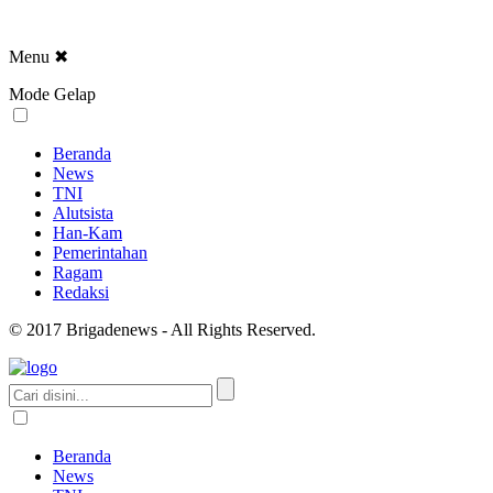
Menu
✖
Mode Gelap
Beranda
News
TNI
Alutsista
Han-Kam
Pemerintahan
Ragam
Redaksi
© 2017 Brigadenews - All Rights Reserved.
Beranda
News