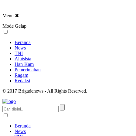
Menu
✖
Mode Gelap
Beranda
News
TNI
Alutsista
Han-Kam
Pemerintahan
Ragam
Redaksi
© 2017 Brigadenews - All Rights Reserved.
Beranda
News