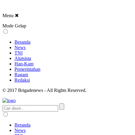
Menu
✖
Mode Gelap
Beranda
News
TNI
Alutsista
Han-Kam
Pemerintahan
Ragam
Redaksi
© 2017 Brigadenews - All Rights Reserved.
Beranda
News