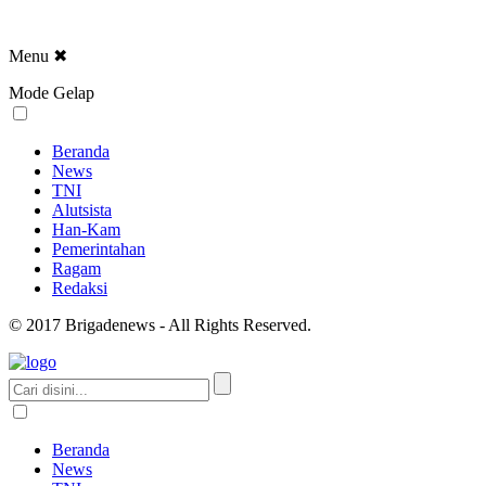
Menu
✖
Mode Gelap
Beranda
News
TNI
Alutsista
Han-Kam
Pemerintahan
Ragam
Redaksi
© 2017 Brigadenews - All Rights Reserved.
Beranda
News