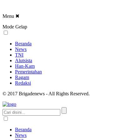
Menu
✖
Mode Gelap
Beranda
News
TNI
Alutsista
Han-Kam
Pemerintahan
Ragam
Redaksi
© 2017 Brigadenews - All Rights Reserved.
Beranda
News