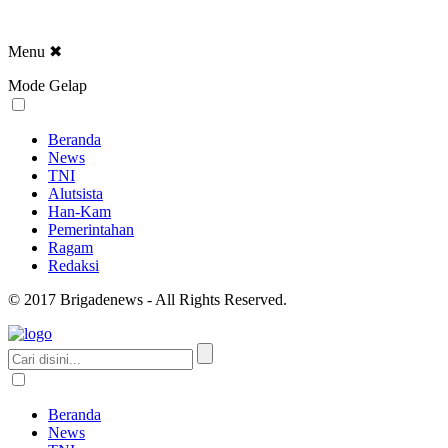
Menu
✖
Mode Gelap
Beranda
News
TNI
Alutsista
Han-Kam
Pemerintahan
Ragam
Redaksi
© 2017 Brigadenews - All Rights Reserved.
Beranda
News