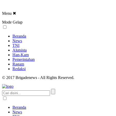
Menu
✖
Mode Gelap
Beranda
News
TNI
Alutsista
Han-Kam
Pemerintahan
Ragam
Redaksi
© 2017 Brigadenews - All Rights Reserved.
Beranda
News