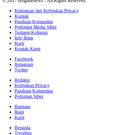
© 2017 Brigadenews - All Rights Reserved.
Ketentuan dan Kebijakan Privacy
Kontak
Panduan Komunitas
Pedoman Media Siber
Tentang Kobaran
Info Iklan
Karir
Kontak Kami
Facebook
Instagram
Twitter
Redaksi
Kebijakan Privacy
Panduan Komunitas
Pedoman Siber
Bantuan
Iklan
Karir
Beranda
Trending