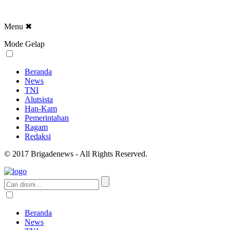
Menu
✖
Mode Gelap
Beranda
News
TNI
Alutsista
Han-Kam
Pemerintahan
Ragam
Redaksi
© 2017 Brigadenews - All Rights Reserved.
Beranda
News