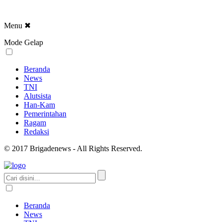
Menu
✖
Mode Gelap
Beranda
News
TNI
Alutsista
Han-Kam
Pemerintahan
Ragam
Redaksi
© 2017 Brigadenews - All Rights Reserved.
Beranda
News