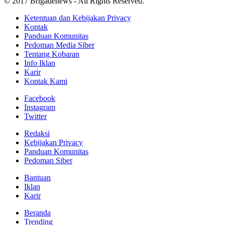
© 2017 Brigadenews - All Rights Reserved.
Ketentuan dan Kebijakan Privacy
Kontak
Panduan Komunitas
Pedoman Media Siber
Tentang Kobaran
Info Iklan
Karir
Kontak Kami
Facebook
Instagram
Twitter
Redaksi
Kebijakan Privacy
Panduan Komunitas
Pedoman Siber
Bantuan
Iklan
Karir
Beranda
Trending