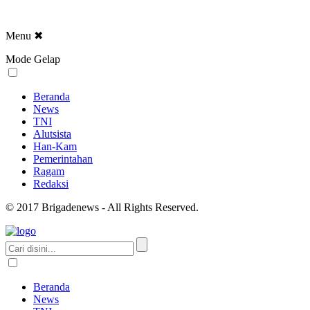
Menu
✖
Mode Gelap
Beranda
News
TNI
Alutsista
Han-Kam
Pemerintahan
Ragam
Redaksi
© 2017 Brigadenews - All Rights Reserved.
Beranda
News