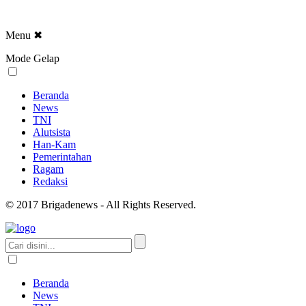
Menu
✖
Mode Gelap
Beranda
News
TNI
Alutsista
Han-Kam
Pemerintahan
Ragam
Redaksi
© 2017 Brigadenews - All Rights Reserved.
Beranda
News