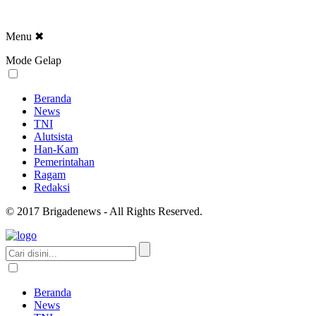
Menu
✖
Mode Gelap
Beranda
News
TNI
Alutsista
Han-Kam
Pemerintahan
Ragam
Redaksi
© 2017 Brigadenews - All Rights Reserved.
Beranda
News