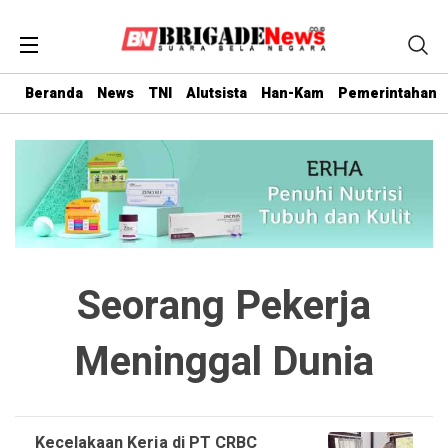
Beranda
News
TNI
Alutsista
Han-Kam
Pemerintahan
Seorang Pekerja
Meninggal Dunia
Kecelakaan Kerja di PT CRBC