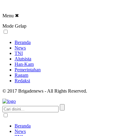
Menu
✖
Mode Gelap
Beranda
News
TNI
Alutsista
Han-Kam
Pemerintahan
Ragam
Redaksi
© 2017 Brigadenews - All Rights Reserved.
Beranda
News