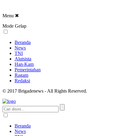
Menu
✖
Mode Gelap
Beranda
News
TNI
Alutsista
Han-Kam
Pemerintahan
Ragam
Redaksi
© 2017 Brigadenews - All Rights Reserved.
Beranda
News