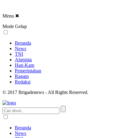
Menu
✖
Mode Gelap
Beranda
News
TNI
Alutsista
Han-Kam
Pemerintahan
Ragam
Redaksi
© 2017 Brigadenews - All Rights Reserved.
Beranda
News