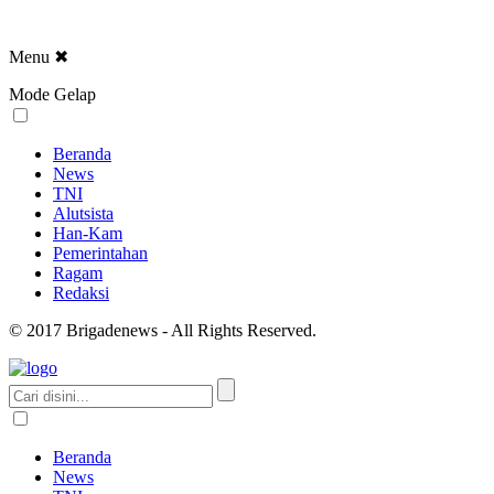
Menu
✖
Mode Gelap
Beranda
News
TNI
Alutsista
Han-Kam
Pemerintahan
Ragam
Redaksi
© 2017 Brigadenews - All Rights Reserved.
Beranda
News