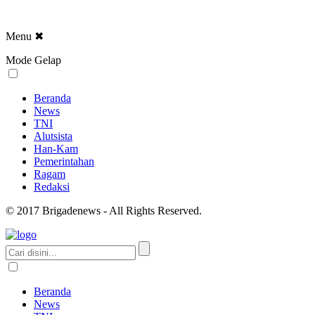
Menu
✖
Mode Gelap
Beranda
News
TNI
Alutsista
Han-Kam
Pemerintahan
Ragam
Redaksi
© 2017 Brigadenews - All Rights Reserved.
Beranda
News