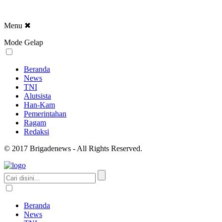
Menu
✖
Mode Gelap
Beranda
News
TNI
Alutsista
Han-Kam
Pemerintahan
Ragam
Redaksi
© 2017 Brigadenews - All Rights Reserved.
Beranda
News