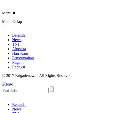
Menu
✖
Mode Gelap
Beranda
News
TNI
Alutsista
Han-Kam
Pemerintahan
Ragam
Redaksi
© 2017 Brigadenews - All Rights Reserved.
Beranda
News