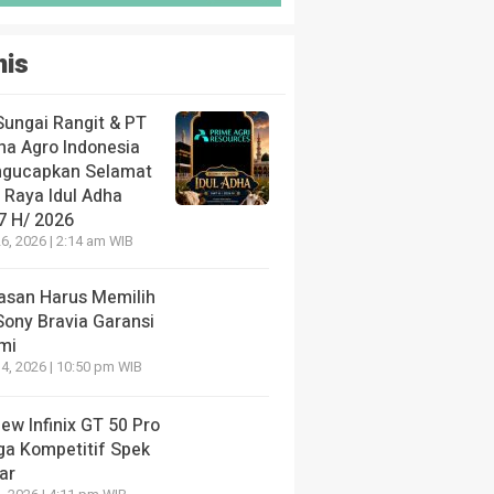
nis
Sungai Rangit & PT
ha Agro Indonesia
gucapkan Selamat
 Raya Idul Adha
7 H/ 2026
6, 2026 | 2:14 am WIB
lasan Harus Memilih
Sony Bravia Garansi
mi
4, 2026 | 10:50 pm WIB
ew Infinix GT 50 Pro
ga Kompetitif Spek
ar