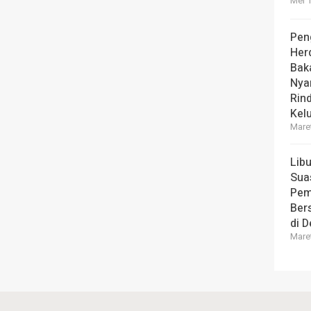
Mei 1
Pen
Her
Bak
Nya
Rin
Kel
Maret
Lib
Sua
Pem
Ber
di 
Maret