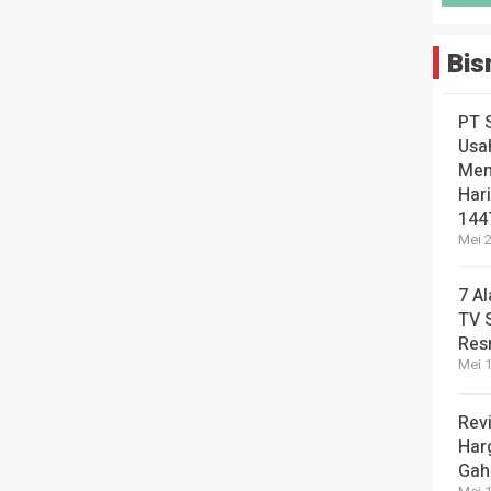
Bis
PT 
Usa
Men
Hari
144
Mei 2
7 A
TV 
Res
Mei 1
Revi
Har
Gah