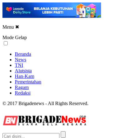
Menu
✖
Mode Gelap
Beranda
News
TNI
Alutsista
Han-Kam
Pemerintahan
Ragam
Redaksi
© 2017 Brigadenews - All Rights Reserved.