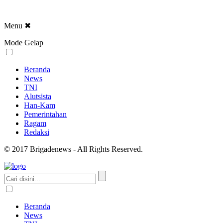
Menu
✖
Mode Gelap
Beranda
News
TNI
Alutsista
Han-Kam
Pemerintahan
Ragam
Redaksi
© 2017 Brigadenews - All Rights Reserved.
Beranda
News