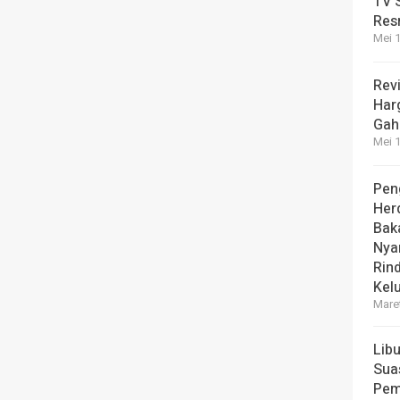
TV 
Res
Mei 1
Revi
Har
Gah
Mei 1
Pen
Her
Bak
Nya
Rin
Kel
Maret
Lib
Sua
Pem