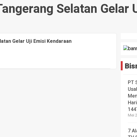
Tangerang Selatan Gelar 
atan Gelar Uji Emisi Kendaraan
Bis
PT 
Usa
Men
Hari
144
Mei 2
7 A