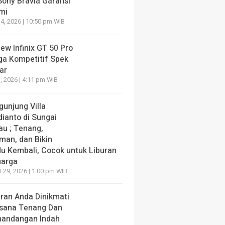
Sony Bravia Garansi
mi
4, 2026 | 10:50 pm WIB
ew Infinix GT 50 Pro
ga Kompetitif Spek
ar
, 2026 | 4:11 pm WIB
gunjung Villa
dianto di Sungai
au ; Tenang,
man, dan Bikin
du Kembali, Cocok untuk Liburan
uarga
 29, 2026 | 1:00 pm WIB
uran Anda Dinikmati
sana Tenang Dan
andangan Indah