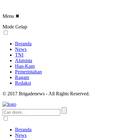
Menu
✖
Mode Gelap
Beranda
News
TNI
Alutsista
Han-Kam
Pemerintahan
Ragam
Redaksi
© 2017 Brigadenews - All Rights Reserved.
Beranda
News