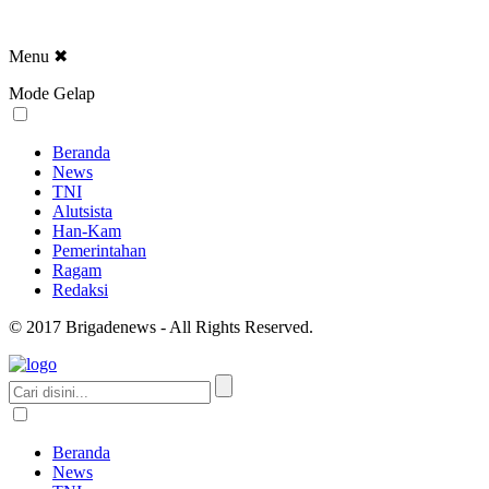
Menu
✖
Mode Gelap
Beranda
News
TNI
Alutsista
Han-Kam
Pemerintahan
Ragam
Redaksi
© 2017 Brigadenews - All Rights Reserved.
Beranda
News