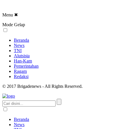
Menu
✖
Mode Gelap
Beranda
News
TNI
Alutsista
Han-Kam
Pemerintahan
Ragam
Redaksi
© 2017 Brigadenews - All Rights Reserved.
Beranda
News