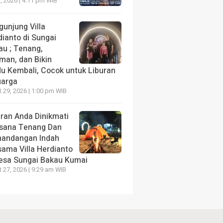
, 2026 | 4:11 pm WIB
gunjung Villa
dianto di Sungai
au ; Tenang,
man, dan Bikin
du Kembali, Cocok untuk Liburan
uarga
 29, 2026 | 1:00 pm WIB
uran Anda Dinikmati
sana Tenang Dan
andangan Indah
sama Villa Herdianto
Desa Sungai Bakau Kumai
 27, 2026 | 9:29 am WIB