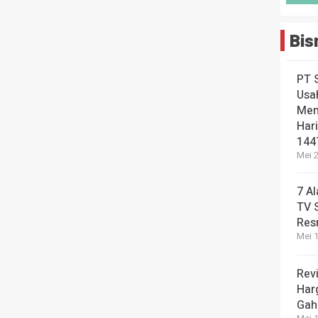
Bis
PT 
Usa
Men
Hari
144
Mei 2
7 A
TV 
Res
Mei 1
Revi
Har
Gah