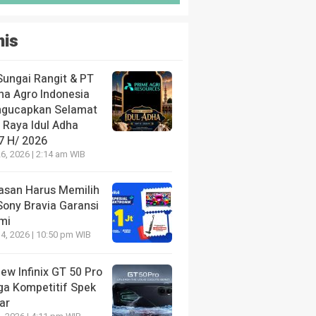
nis
Sungai Rangit & PT
ha Agro Indonesia
gucapkan Selamat
 Raya Idul Adha
7 H/ 2026
6, 2026 | 2:14 am WIB
lasan Harus Memilih
Sony Bravia Garansi
mi
4, 2026 | 10:50 pm WIB
ew Infinix GT 50 Pro
ga Kompetitif Spek
ar