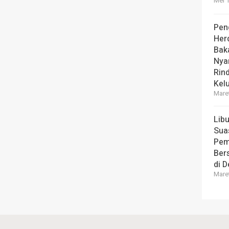
Mei 1
Pen
Her
Bak
Nya
Rin
Kel
Maret
Lib
Sua
Pem
Ber
di 
Maret