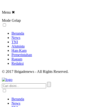
Menu
✖
Mode Gelap
Beranda
News
TNI
Alutsista
Han-Kam
Pemerintahan
Ragam
Redaksi
© 2017 Brigadenews - All Rights Reserved.
Beranda
News