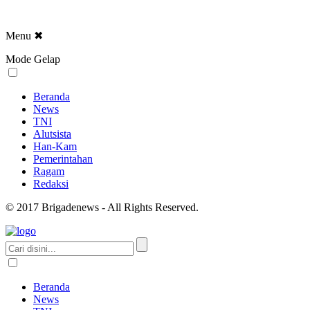
Menu
✖
Mode Gelap
Beranda
News
TNI
Alutsista
Han-Kam
Pemerintahan
Ragam
Redaksi
© 2017 Brigadenews - All Rights Reserved.
Beranda
News