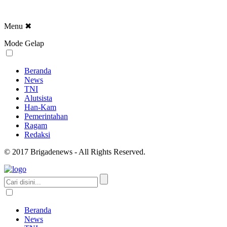
Menu
✖
Mode Gelap
Beranda
News
TNI
Alutsista
Han-Kam
Pemerintahan
Ragam
Redaksi
© 2017 Brigadenews - All Rights Reserved.
Beranda
News