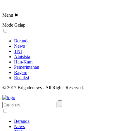
Menu
✖
Mode Gelap
Beranda
News
TNI
Alutsista
Han-Kam
Pemerintahan
Ragam
Redaksi
© 2017 Brigadenews - All Rights Reserved.
Beranda
News