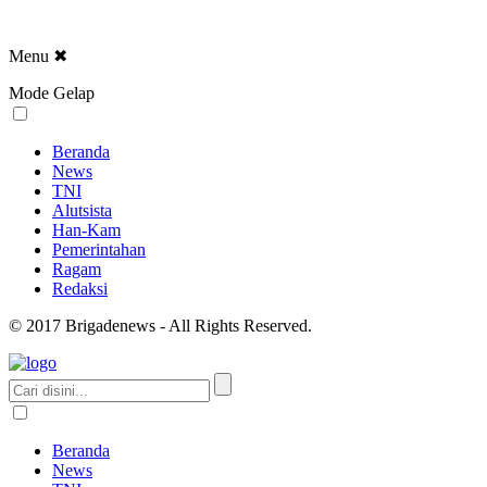
Menu
✖
Mode Gelap
Beranda
News
TNI
Alutsista
Han-Kam
Pemerintahan
Ragam
Redaksi
© 2017 Brigadenews - All Rights Reserved.
Beranda
News