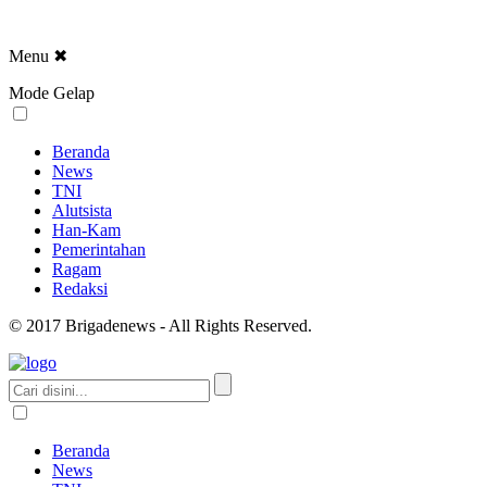
Menu
✖
Mode Gelap
Beranda
News
TNI
Alutsista
Han-Kam
Pemerintahan
Ragam
Redaksi
© 2017 Brigadenews - All Rights Reserved.
Beranda
News