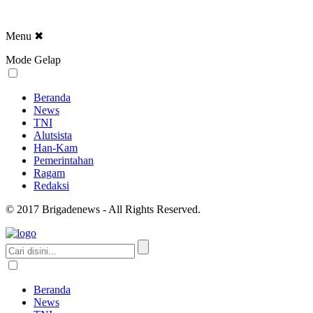
Menu
✖
Mode Gelap
Beranda
News
TNI
Alutsista
Han-Kam
Pemerintahan
Ragam
Redaksi
© 2017 Brigadenews - All Rights Reserved.
Beranda
News