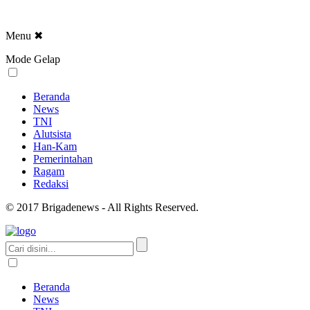
Menu
✖
Mode Gelap
Beranda
News
TNI
Alutsista
Han-Kam
Pemerintahan
Ragam
Redaksi
© 2017 Brigadenews - All Rights Reserved.
Beranda
News