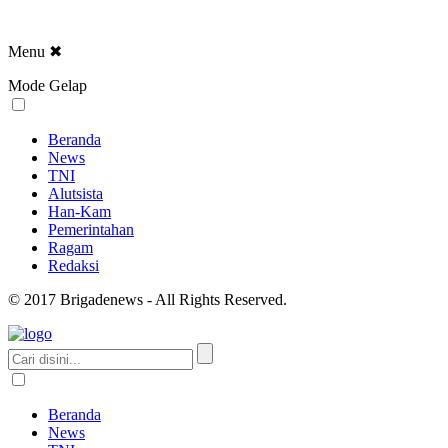
Menu
✖
Mode Gelap
Beranda
News
TNI
Alutsista
Han-Kam
Pemerintahan
Ragam
Redaksi
© 2017 Brigadenews - All Rights Reserved.
Beranda
News