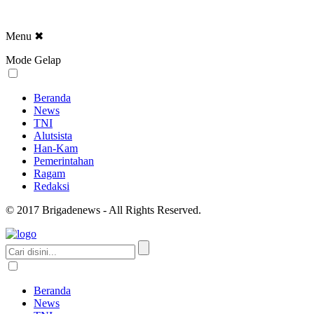
Menu
✖
Mode Gelap
Beranda
News
TNI
Alutsista
Han-Kam
Pemerintahan
Ragam
Redaksi
© 2017 Brigadenews - All Rights Reserved.
Beranda
News