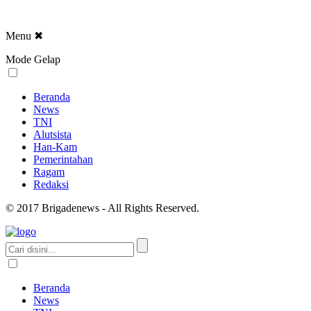
Menu
✖
Mode Gelap
Beranda
News
TNI
Alutsista
Han-Kam
Pemerintahan
Ragam
Redaksi
© 2017 Brigadenews - All Rights Reserved.
Beranda
News