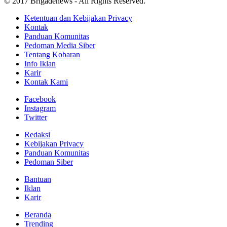
© 2017 Brigadenews - All Rights Reserved.
Ketentuan dan Kebijakan Privacy
Kontak
Panduan Komunitas
Pedoman Media Siber
Tentang Kobaran
Info Iklan
Karir
Kontak Kami
Facebook
Instagram
Twitter
Redaksi
Kebijakan Privacy
Panduan Komunitas
Pedoman Siber
Bantuan
Iklan
Karir
Beranda
Trending